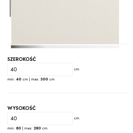
SZEROKOŚĆ
cm
min:
40
cm | max:
300
cm
WYSOKOŚĆ
cm
min:
80
| max:
280
cm