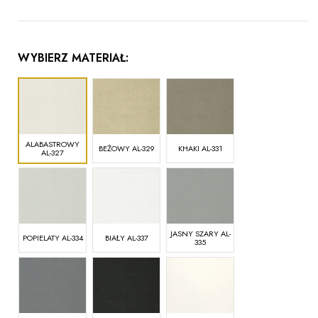
WYBIERZ MATERIAŁ:
ALABASTROWY
BEŻOWY AL-329
KHAKI AL-331
AL-327
JASNY SZARY AL-
POPIELATY AL-334
BIAŁY AL-337
335