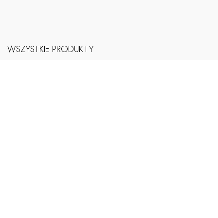
WSZYSTKIE PRODUKTY
KOŃCÓWKI
RURY I PROFILE
WSPORNIKI
ŻABKI, ŚLIZGI, AGRAFKI
UPINANIE FIRAN
PRZELOTKI
KARNISZE MINI I CAFE
ŁĄCZNIKI