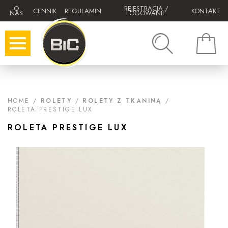
O
REJESTRACJA /
CENNIK
REGULAMIN
KONTAKT
NAS
LOGOWANIE
HOME
/
ROLETY
/
ROLETY Z TKANINĄ
/
ROLETA PRESTIGE LUX
ROLETA PRESTIGE LUX